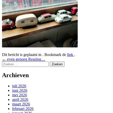
Dit bericht is geplaatst in . Bookmark de
link
.
Bericht
←
even genoeg Reuring…
Zoeken
navigatie
naar:
Archieven
juli 2026
juni 2026
mei 2026
april 2026
maart 2026
februari 2026