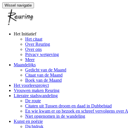
Wissel navigatie
Naar
Het Initiatief
de
Het citaat
inhoud
Over Reuring
springen
Over ons
Privacy wetgeving
Meer
Maandelijks
Gedicht van de Maand
Citaat van de Maand
Boek van de Maand
Het voorleesproject
Vrouwen maken Reuring
Literaire stadswandeling
De route
Citaten uit Tussen droom en daad in Dubbelstad
En wie kwam er op bezoek en schreef vervolgens over 
Niet opgenomen in de wandeling
Kunst en poëzie
Dichtdruk