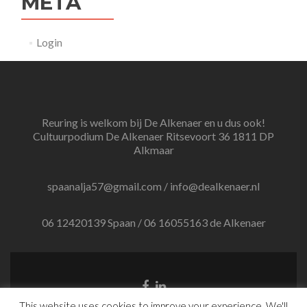
META
Login
Reuring is welkom bij De Alkenaer en u dus ook!
Cultuurpodium De Alkenaer Ritsevoort 36 1811 DP
Alkmaar
spaanalja57@gmail.com / info@dealkenaer.nl
06 12420139 Spaan / 06 16055163 de Alkenaer
Facebook
Linkedin
link
link
This website uses cookies to improve your experience. We'll