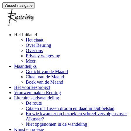
Wissel navigatie
Naar
Het Initiatief
de
Het citaat
inhoud
Over Reuring
springen
Over ons
Privacy wetgeving
Meer
Maandelijks
Gedicht van de Maand
Citaat van de Maand
Boek van de Maand
Het voorleesproject
Vrouwen maken Reuring
Literaire stadswandeling
De route
Citaten uit Tussen droom en daad in Dubbelstad
En wie kwam er op bezoek en schreef vervolgens over
Alkmaar?
Niet opgenomen in de wandeling
Kunst en poëzie