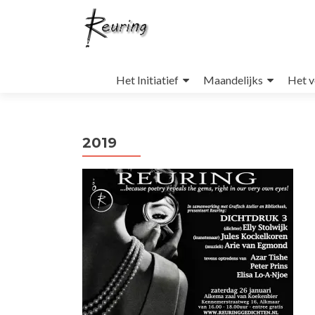
Naar
de
Het Initiatief
Maandelijks
Het v
inhoud
springen
2019