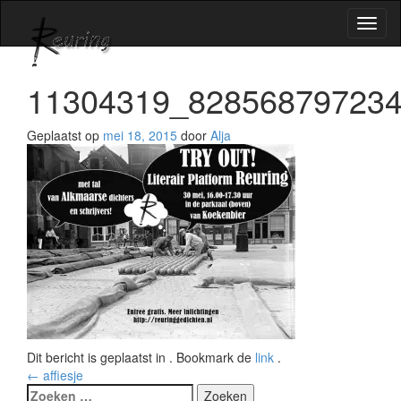
Wisse
naviga
11304319_82856879723
Geplaatst op
mei 18, 2015
door
Alja
Dit bericht is geplaatst in . Bookmark de
link
.
Bericht
←
affiesje
Zoeken