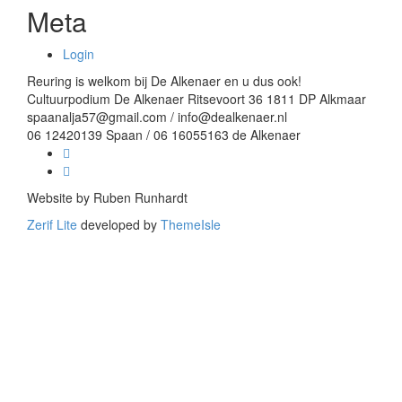
Meta
Login
Reuring is welkom bij De Alkenaer en u dus ook!
Cultuurpodium De Alkenaer Ritsevoort 36 1811 DP Alkmaar
spaanalja57@gmail.com / info@dealkenaer.nl
06 12420139 Spaan / 06 16055163 de Alkenaer
Facebook
link
Linkedin
link
Website by Ruben Runhardt
Zerif Lite
developed by
ThemeIsle