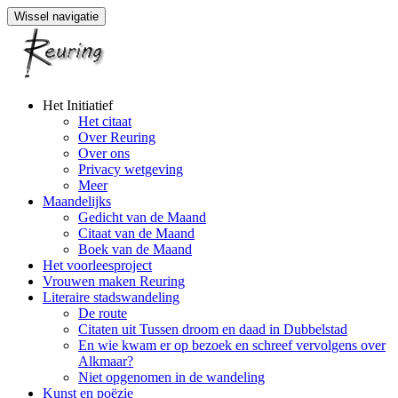
Wissel navigatie
Naar
Het Initiatief
de
Het citaat
inhoud
Over Reuring
springen
Over ons
Privacy wetgeving
Meer
Maandelijks
Gedicht van de Maand
Citaat van de Maand
Boek van de Maand
Het voorleesproject
Vrouwen maken Reuring
Literaire stadswandeling
De route
Citaten uit Tussen droom en daad in Dubbelstad
En wie kwam er op bezoek en schreef vervolgens over
Alkmaar?
Niet opgenomen in de wandeling
Kunst en poëzie