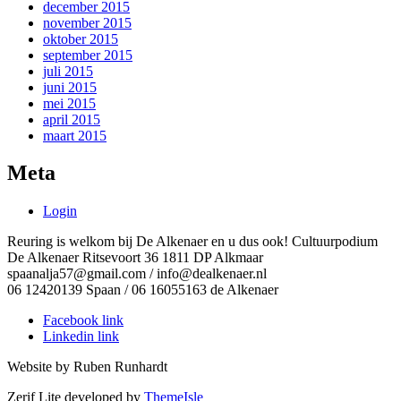
december 2015
november 2015
oktober 2015
september 2015
juli 2015
juni 2015
mei 2015
april 2015
maart 2015
Meta
Login
Reuring is welkom bij De Alkenaer en u dus ook! Cultuurpodium
De Alkenaer Ritsevoort 36 1811 DP Alkmaar
spaanalja57@gmail.com / info@dealkenaer.nl
06 12420139 Spaan / 06 16055163 de Alkenaer
Facebook link
Linkedin link
Website by Ruben Runhardt
Zerif Lite
developed by
ThemeIsle