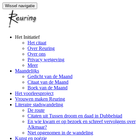
Wissel navigatie
Naar
Het Initiatief
de
Het citaat
inhoud
Over Reuring
springen
Over ons
Privacy wetgeving
Meer
Maandelijks
Gedicht van de Maand
Citaat van de Maand
Boek van de Maand
Het voorleesproject
Vrouwen maken Reuring
Literaire stadswandeling
De route
Citaten uit Tussen droom en daad in Dubbelstad
En wie kwam er op bezoek en schreef vervolgens over
Alkmaar?
Niet opgenomen in de wandeling
Kunst en poëzie