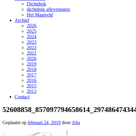
Dichtdruk
dichtdruk afleveringen
Het Maaiveld
Archief
2026
2025
2024
2023
2022
2021
2020
2019
2018
2017
2016
2015
2013
Contact
52608858_857097794658614_29748647434
Geplaatst op
februari 24, 2019
door
Alja