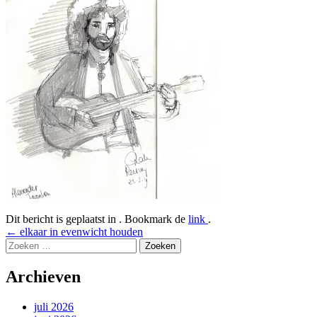
Dit bericht is geplaatst in . Bookmark de
link
.
Bericht
←
elkaar in evenwicht houden
Zoeken
navigatie
naar:
Archieven
juli 2026