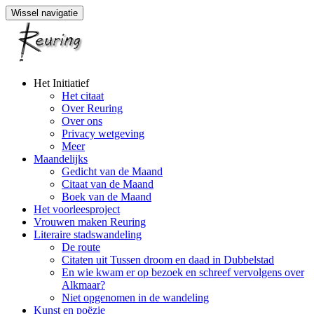
Wissel navigatie
Naar
Het Initiatief
de
Het citaat
inhoud
Over Reuring
springen
Over ons
Privacy wetgeving
Meer
Maandelijks
Gedicht van de Maand
Citaat van de Maand
Boek van de Maand
Het voorleesproject
Vrouwen maken Reuring
Literaire stadswandeling
De route
Citaten uit Tussen droom en daad in Dubbelstad
En wie kwam er op bezoek en schreef vervolgens over
Alkmaar?
Niet opgenomen in de wandeling
Kunst en poëzie