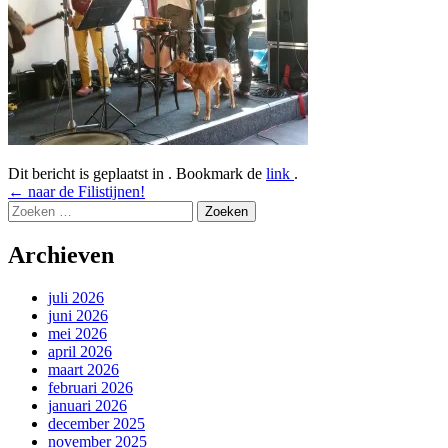
Dit bericht is geplaatst in . Bookmark de
link
.
Bericht
←
naar de Filistijnen!
Zoeken
navigatie
naar:
Archieven
juli 2026
juni 2026
mei 2026
april 2026
maart 2026
februari 2026
januari 2026
december 2025
november 2025