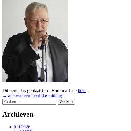
Dit bericht is geplaatst in . Bookmark de
link
.
Bericht
←
ach wat een heerlijke middag!
Zoeken
navigatie
naar:
Archieven
juli 2026