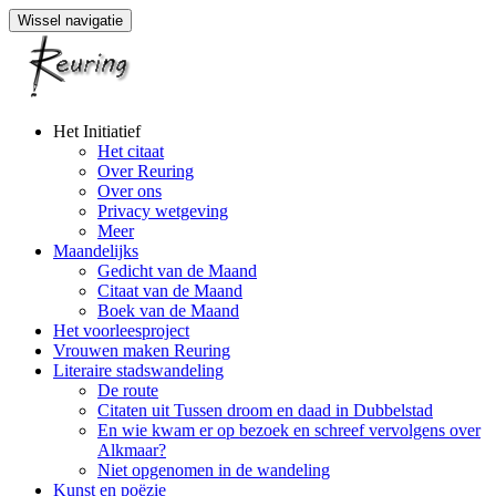
Wissel navigatie
Naar
Het Initiatief
de
Het citaat
inhoud
Over Reuring
springen
Over ons
Privacy wetgeving
Meer
Maandelijks
Gedicht van de Maand
Citaat van de Maand
Boek van de Maand
Het voorleesproject
Vrouwen maken Reuring
Literaire stadswandeling
De route
Citaten uit Tussen droom en daad in Dubbelstad
En wie kwam er op bezoek en schreef vervolgens over
Alkmaar?
Niet opgenomen in de wandeling
Kunst en poëzie