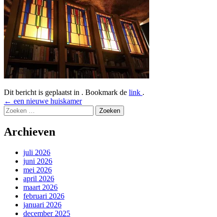
Dit bericht is geplaatst in . Bookmark de
link
.
Bericht
←
een nieuwe huiskamer
Zoeken
navigatie
naar:
Archieven
juli 2026
juni 2026
mei 2026
april 2026
maart 2026
februari 2026
januari 2026
december 2025