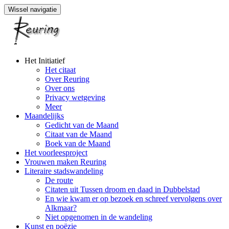
Wissel navigatie
Naar
Het Initiatief
de
Het citaat
inhoud
Over Reuring
springen
Over ons
Privacy wetgeving
Meer
Maandelijks
Gedicht van de Maand
Citaat van de Maand
Boek van de Maand
Het voorleesproject
Vrouwen maken Reuring
Literaire stadswandeling
De route
Citaten uit Tussen droom en daad in Dubbelstad
En wie kwam er op bezoek en schreef vervolgens over
Alkmaar?
Niet opgenomen in de wandeling
Kunst en poëzie