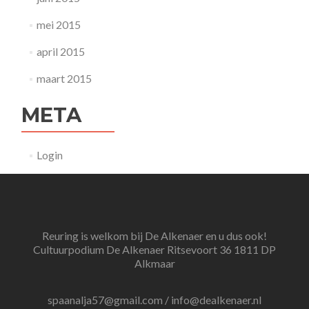
mei 2015
april 2015
maart 2015
META
Login
Reuring is welkom bij De Alkenaer en u dus ook!
Cultuurpodium De Alkenaer Ritsevoort 36 1811 DP
Alkmaar
spaanalja57@gmail.com / info@dealkenaer.nl