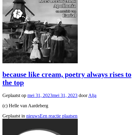
because like cream, poetry always rises to
the top
Geplaatst op
mei 31, 2023
mei 31, 2023
door
Alja
(c) Helle van Aardeberg
Geplaatst in
nieuws
Een reactie plaatsen