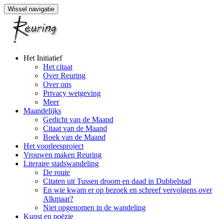
Wissel navigatie
Naar
Het Initiatief
de
Het citaat
inhoud
Over Reuring
springen
Over ons
Privacy wetgeving
Meer
Maandelijks
Gedicht van de Maand
Citaat van de Maand
Boek van de Maand
Het voorleesproject
Vrouwen maken Reuring
Literaire stadswandeling
De route
Citaten uit Tussen droom en daad in Dubbelstad
En wie kwam er op bezoek en schreef vervolgens over
Alkmaar?
Niet opgenomen in de wandeling
Kunst en poëzie