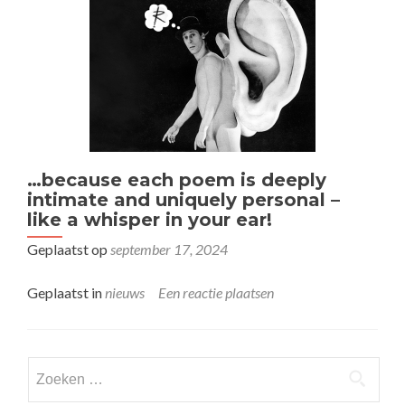
…because each poem is deeply
intimate and uniquely personal –
like a whisper in your ear!
Geplaatst op
september 17, 2024
Geplaatst in
nieuws
Een reactie plaatsen
Zoeken
naar: