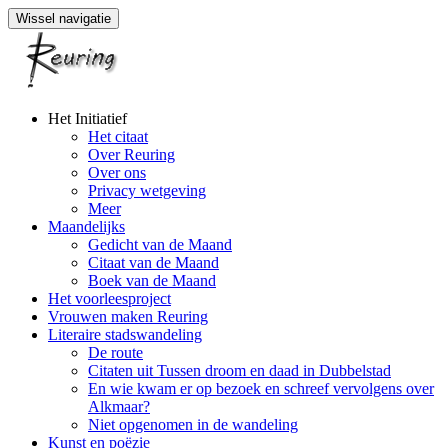
Wissel navigatie
Naar
Het Initiatief
de
Het citaat
inhoud
Over Reuring
springen
Over ons
Privacy wetgeving
Meer
Maandelijks
Gedicht van de Maand
Citaat van de Maand
Boek van de Maand
Het voorleesproject
Vrouwen maken Reuring
Literaire stadswandeling
De route
Citaten uit Tussen droom en daad in Dubbelstad
En wie kwam er op bezoek en schreef vervolgens over
Alkmaar?
Niet opgenomen in de wandeling
Kunst en poëzie