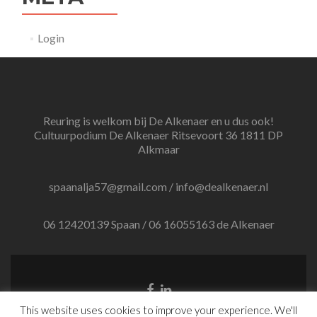
Login
Reuring is welkom bij De Alkenaer en u dus ook!
Cultuurpodium De Alkenaer Ritsevoort 36 1811 DP
Alkmaar
spaanalja57@gmail.com / info@dealkenaer.nl
06 12420139 Spaan / 06 16055163 de Alkenaer
Facebook
Linkedin
link
link
This website uses cookies to improve your experience. We'll