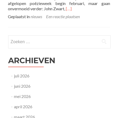
afgelopen poëzieweek begin februari, maar gaan
Lees
onvermoeid verder: John Zwart,
[…]
meer
Geplaatst in
nieuws
Een reactie plaatsen
overbecause
poetry
has
strange
Zoeken
ways
naar:
of
moving
you!
ARCHIEVEN
juli 2026
juni 2026
mei 2026
april 2026
maart 2026