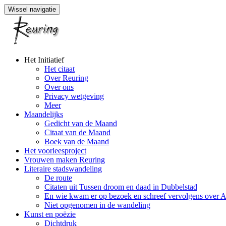
Wissel navigatie
Naar
Het Initiatief
de
Het citaat
inhoud
Over Reuring
springen
Over ons
Privacy wetgeving
Meer
Maandelijks
Gedicht van de Maand
Citaat van de Maand
Boek van de Maand
Het voorleesproject
Vrouwen maken Reuring
Literaire stadswandeling
De route
Citaten uit Tussen droom en daad in Dubbelstad
En wie kwam er op bezoek en schreef vervolgens over 
Niet opgenomen in de wandeling
Kunst en poëzie
Dichtdruk