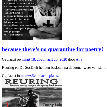
because there’s no quarantine for poetry!
Geplaatst op
maart 18, 2020
maart 20, 2020
door
Alja
Reuring en De Sociëteit hebben besloten na de zomer weer van start te
Geplaatst in
nieuws
Een reactie plaatsen