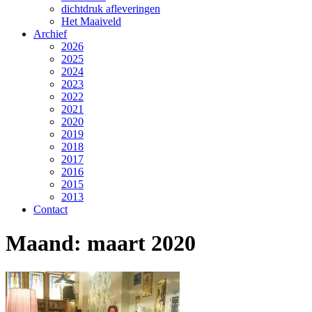
dichtdruk afleveringen
Het Maaiveld
Archief
2026
2025
2024
2023
2022
2021
2020
2019
2018
2017
2016
2015
2013
Contact
Maand:
maart 2020