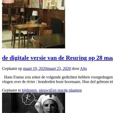
de digitale versie van de Reuring op 28 ma
Geplaatst op
maart 19, 2020
maart 23, 2020
door
Alja
Hans Franse zou zeker de volgende gedichten hebben voorgedragen: 
vlogen over de rivier : honderden boze hoornaars. Hun dof gebrom tr
Geplaatst in
bijdragen
,
nieuws
Een reactie plaatsen