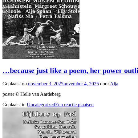
…because just like a poem, her power outliv
Geplaatst op
november 3, 2025
november 4, 2025
door
Alja
poster © Helle van Aardeberg
Geplaatst in
Uncategorized
Een reactie plaatsen