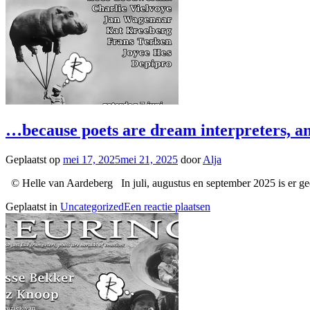
…because poets are dream interpreters, a
Geplaatst op
mei 17, 2025
mei 21, 2025
door
Alja
© Helle van Aardeberg In juli, augustus en september 2025 is er g
Geplaatst in
Uncategorized
Een reactie plaatsen