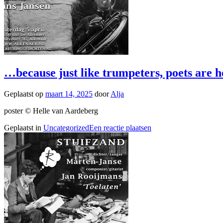
…because just like trumpeters, poets are h
Geplaatst op
maart 14, 2025
door
Alja
poster © Helle van Aardeberg
Geplaatst in
Uncategorized
Een reactie plaatsen