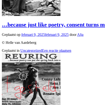
…because just like poetry, consent turns 
Geplaatst op
februari 9, 2025
februari 9, 2025
door
Alja
© Helle van Aardeberg
Geplaatst in
Uncategorized
Een reactie plaatsen