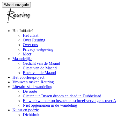
Wissel navigatie
Naar
Het Initiatief
de
Het citaat
inhoud
Over Reuring
springen
Over ons
Privacy wetgeving
Meer
Maandelijks
Gedicht van de Maand
Citaat van de Maand
Boek van de Maand
Het voorleesproject
Vrouwen maken Reuring
Literaire stadswandeling
De route
Citaten uit Tussen droom en daad in Dubbelstad
En wie kwam er op bezoek en schreef vervolgens over 
Niet opgenomen in de wandeling
Kunst en poëzie
Dichtdruk