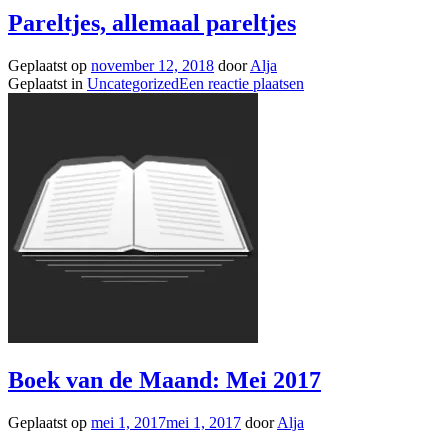
Pareltjes, allemaal pareltjes
Geplaatst op
november 12, 2018
door
Alja
Geplaatst in
Uncategorized
Een reactie plaatsen
Boek van de Maand: Mei 2017
Geplaatst op
mei 1, 2017
mei 1, 2017
door
Alja