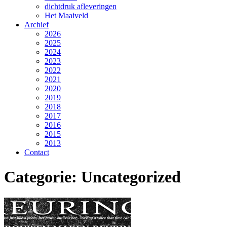
dichtdruk afleveringen
Het Maaiveld
Archief
2026
2025
2024
2023
2022
2021
2020
2019
2018
2017
2016
2015
2013
Contact
Categorie:
Uncategorized