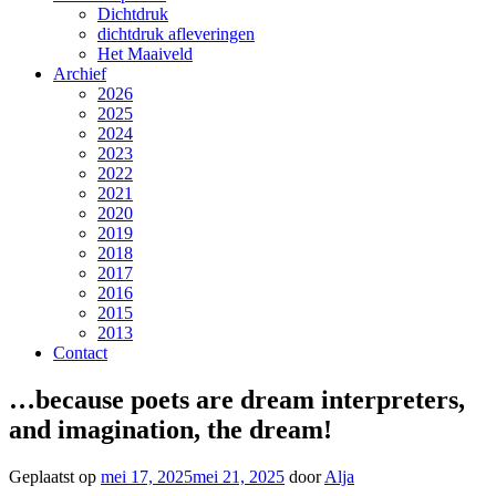
Dichtdruk
dichtdruk afleveringen
Het Maaiveld
Archief
2026
2025
2024
2023
2022
2021
2020
2019
2018
2017
2016
2015
2013
Contact
…because poets are dream interpreters,
and imagination, the dream!
Geplaatst op
mei 17, 2025
mei 21, 2025
door
Alja