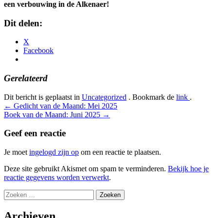
een verbouwing in de Alkenaer!
Dit delen:
X
Facebook
Gerelateerd
Dit bericht is geplaatst in
Uncategorized
. Bookmark de
link
.
Bericht
←
Gedicht van de Maand: Mei 2025
Boek van de Maand: Juni 2025
→
navigatie
Geef een reactie
Je moet
ingelogd zijn op
om een reactie te plaatsen.
Deze site gebruikt Akismet om spam te verminderen.
Bekijk hoe je
reactie gegevens worden verwerkt
.
Zoeken
naar:
Archieven