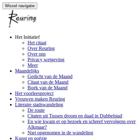
Wissel navigatie
Naar
Het Initiatief
de
Het citaat
inhoud
Over Reuring
springen
Over ons
Privacy wetgeving
Meer
Maandelijks
Gedicht van de Maand
Citaat van de Maand
Boek van de Maand
Het voorleesproject
Vrouwen maken Reuring
Literaire stadswandeling
De route
Citaten uit Tussen droom en daad in Dubbelstad
En wie kwam er op bezoek en schreef vervolgens over
Alkmaar?
Niet opgenomen in de wandeling
Kunst en poëzie