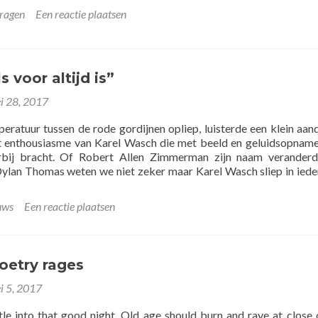
dragen
Een reactie plaatsen
s voor altijd is”
i 28, 2017
eratuur tussen de rode gordijnen opliep, luisterde een klein aan
t enthousiasme van Karel Wasch die met beeld en geluidsopnam
bij bracht. Of Robert Allen Zimmerman zijn naam veranderd
Dylan Thomas weten we niet zeker maar Karel Wasch sliep in iede
uws
Een reactie plaatsen
zo
oetry rages
i 5, 2017
le into that good night, Old age should burn and rave at close 