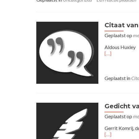
Citaat va
Geplaatst op
me
Aldous Huxley
[…]
Geplaatst in
Cit
Gedicht v
Geplaatst op
me
Gerrit Komrij, d
[…]