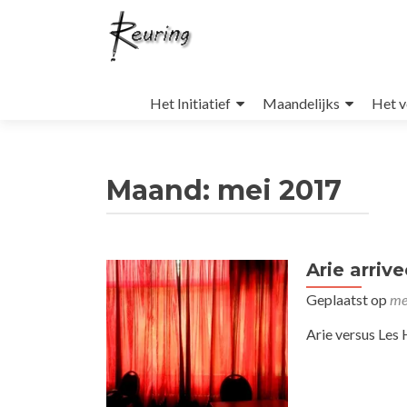
Naar
de
Het Initiatief
Maandelijks
Het v
inhoud
springen
Maand:
mei 2017
Arie arrive
Geplaatst op
me
Arie versus Les