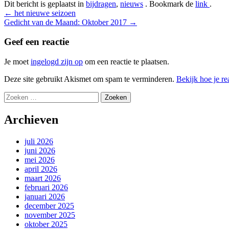
Dit bericht is geplaatst in
bijdragen
,
nieuws
. Bookmark de
link
.
Bericht
←
het nieuwe seizoen
Gedicht van de Maand: Oktober 2017
→
navigatie
Geef een reactie
Je moet
ingelogd zijn op
om een reactie te plaatsen.
Deze site gebruikt Akismet om spam te verminderen.
Bekijk hoe je r
Zoeken
naar:
Archieven
juli 2026
juni 2026
mei 2026
april 2026
maart 2026
februari 2026
januari 2026
december 2025
november 2025
oktober 2025