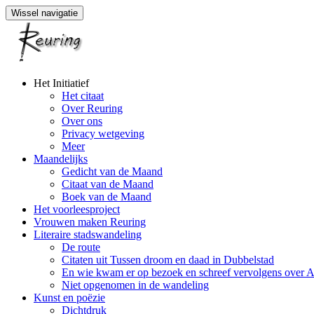
Wissel navigatie
Naar
Het Initiatief
de
Het citaat
inhoud
Over Reuring
springen
Over ons
Privacy wetgeving
Meer
Maandelijks
Gedicht van de Maand
Citaat van de Maand
Boek van de Maand
Het voorleesproject
Vrouwen maken Reuring
Literaire stadswandeling
De route
Citaten uit Tussen droom en daad in Dubbelstad
En wie kwam er op bezoek en schreef vervolgens over 
Niet opgenomen in de wandeling
Kunst en poëzie
Dichtdruk