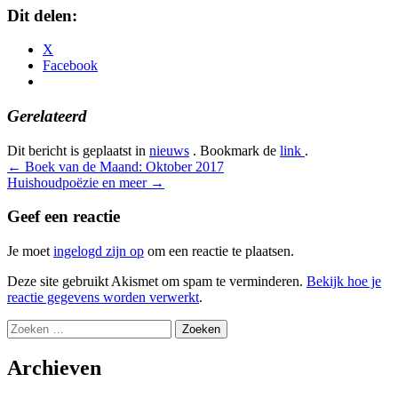
Dit delen:
X
Facebook
Gerelateerd
Dit bericht is geplaatst in
nieuws
. Bookmark de
link
.
Bericht
←
Boek van de Maand: Oktober 2017
Huishoudpoëzie en meer
→
navigatie
Geef een reactie
Je moet
ingelogd zijn op
om een reactie te plaatsen.
Deze site gebruikt Akismet om spam te verminderen.
Bekijk hoe je
reactie gegevens worden verwerkt
.
Zoeken
naar:
Archieven