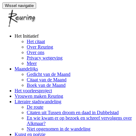
Wissel navigatie
Naar
Het Initiatief
de
Het citaat
inhoud
Over Reuring
springen
Over ons
Privacy wetgeving
Meer
Maandelijks
Gedicht van de Maand
Citaat van de Maand
Boek van de Maand
Het voorleesproject
Vrouwen maken Reuring
Literaire stadswandeling
De route
Citaten uit Tussen droom en daad in Dubbelstad
En wie kwam er op bezoek en schreef vervolgens over
Alkmaar?
Niet opgenomen in de wandeling
Kunst en poëzie