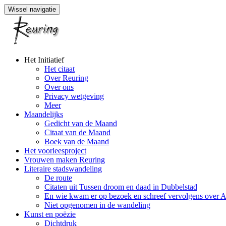
Wissel navigatie
Naar
Het Initiatief
de
Het citaat
inhoud
Over Reuring
springen
Over ons
Privacy wetgeving
Meer
Maandelijks
Gedicht van de Maand
Citaat van de Maand
Boek van de Maand
Het voorleesproject
Vrouwen maken Reuring
Literaire stadswandeling
De route
Citaten uit Tussen droom en daad in Dubbelstad
En wie kwam er op bezoek en schreef vervolgens over 
Niet opgenomen in de wandeling
Kunst en poëzie
Dichtdruk