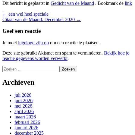
Dit bericht is geplaatst in
Gedicht van de Maand
. Bookmark de
link
.
Bericht
←
een wel heel speciale
Citaat van de Maand: December 2020
→
navigatie
Geef een reactie
Je moet
ingelogd zijn op
om een reactie te plaatsen.
Deze site gebruikt Akismet om spam te verminderen.
Bekijk hoe je
reactie gegevens worden verwerkt
.
Zoeken
naar:
Archieven
juli 2026
juni 2026
mei 2026
april 2026
maart 2026
februari 2026
januari 2026
december 2025