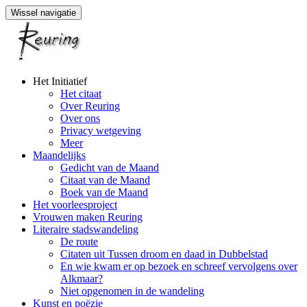
Wissel navigatie
Naar
Het Initiatief
de
Het citaat
inhoud
Over Reuring
springen
Over ons
Privacy wetgeving
Meer
Maandelijks
Gedicht van de Maand
Citaat van de Maand
Boek van de Maand
Het voorleesproject
Vrouwen maken Reuring
Literaire stadswandeling
De route
Citaten uit Tussen droom en daad in Dubbelstad
En wie kwam er op bezoek en schreef vervolgens over
Alkmaar?
Niet opgenomen in de wandeling
Kunst en poëzie