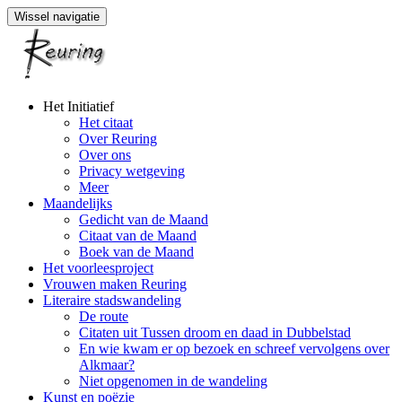
Wissel navigatie
Naar
Het Initiatief
de
Het citaat
inhoud
Over Reuring
springen
Over ons
Privacy wetgeving
Meer
Maandelijks
Gedicht van de Maand
Citaat van de Maand
Boek van de Maand
Het voorleesproject
Vrouwen maken Reuring
Literaire stadswandeling
De route
Citaten uit Tussen droom en daad in Dubbelstad
En wie kwam er op bezoek en schreef vervolgens over
Alkmaar?
Niet opgenomen in de wandeling
Kunst en poëzie