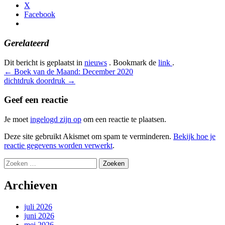
X
Facebook
Gerelateerd
Dit bericht is geplaatst in
nieuws
. Bookmark de
link
.
Bericht
←
Boek van de Maand: December 2020
dichtdruk doordruk
→
navigatie
Geef een reactie
Je moet
ingelogd zijn op
om een reactie te plaatsen.
Deze site gebruikt Akismet om spam te verminderen.
Bekijk hoe je
reactie gegevens worden verwerkt
.
Zoeken
naar:
Archieven
juli 2026
juni 2026
mei 2026