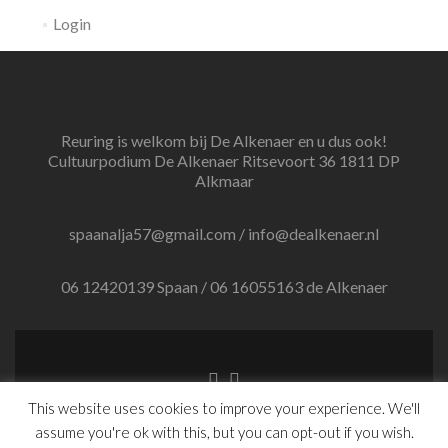
Login
Reuring is welkom bij De Alkenaer en u dus ook!
Cultuurpodium De Alkenaer Ritsevoort 36 1811 DP
Alkmaar
spaanalja57@gmail.com / info@dealkenaer.nl
06 12420139 Spaan / 06 16055163 de Alkenaer
Facebook
Linkedin
link
link
This website uses cookies to improve your experience. We'll
Website by Ruben Runhardt
assume you're ok with this, but you can opt-out if you wish.
Zerif Lite
developed by
ThemeIsle