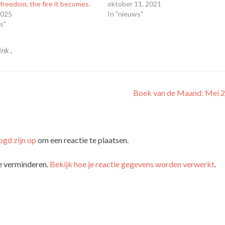
 freedom, the fire it becomes.
oktober 11, 2021
 2025
In "nieuws"
s"
link
.
Boek van de Maand: Mei 
ogd zijn op
om een reactie te plaatsen.
e verminderen.
Bekijk hoe je reactie gegevens worden verwerkt
.