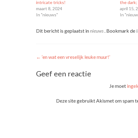
intricate tricks!
the dark;
maart 8, 2024
april 15,
In "nieuws"
In "nieuw
Dit bericht is geplaatst in
nieuws
. Bookmark de
Bericht
←
‘en wat een vreselijk leuke muur!’
navigatie
Geef een reactie
Je moet
ingel
Deze site gebruikt Akismet om spam t