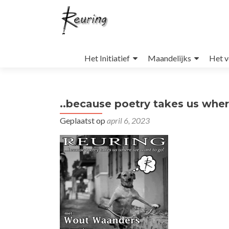
Naar
de
Het Initiatief
Maandelijks
Het v
inhoud
springen
..because poetry takes us whe
Geplaatst op
april 6, 2023