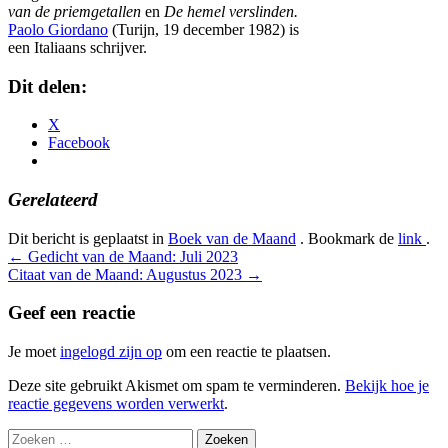
van de priemgetallen
en
De hemel verslinden.
Paolo Giordano
(Turijn, 19 december 1982) is
een Italiaans schrijver.
Dit delen:
X
Facebook
Gerelateerd
Dit bericht is geplaatst in
Boek van de Maand
. Bookmark de
link
.
Bericht
←
Gedicht van de Maand: Juli 2023
Citaat van de Maand: Augustus 2023
→
navigatie
Geef een reactie
Je moet
ingelogd zijn op
om een reactie te plaatsen.
Deze site gebruikt Akismet om spam te verminderen.
Bekijk hoe je
reactie gegevens worden verwerkt
.
Zoeken