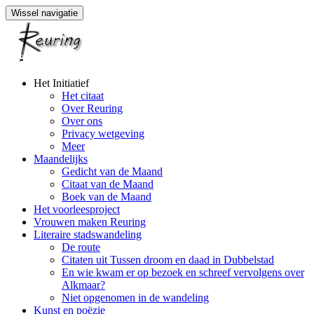
Wissel navigatie
Naar
Het Initiatief
de
Het citaat
inhoud
Over Reuring
springen
Over ons
Privacy wetgeving
Meer
Maandelijks
Gedicht van de Maand
Citaat van de Maand
Boek van de Maand
Het voorleesproject
Vrouwen maken Reuring
Literaire stadswandeling
De route
Citaten uit Tussen droom en daad in Dubbelstad
En wie kwam er op bezoek en schreef vervolgens over
Alkmaar?
Niet opgenomen in de wandeling
Kunst en poëzie