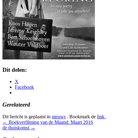
Dit delen:
X
Facebook
Gerelateerd
Dit bericht is geplaatst in
nieuws
. Bookmark de
link
.
Bericht
←
Boekverfilming van de Maand: Maart 2016
de thuiskomst
→
navigatie