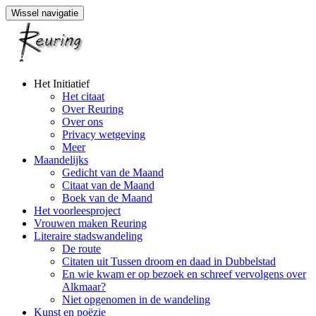
Wissel navigatie
Naar
Het Initiatief
de
Het citaat
inhoud
Over Reuring
springen
Over ons
Privacy wetgeving
Meer
Maandelijks
Gedicht van de Maand
Citaat van de Maand
Boek van de Maand
Het voorleesproject
Vrouwen maken Reuring
Literaire stadswandeling
De route
Citaten uit Tussen droom en daad in Dubbelstad
En wie kwam er op bezoek en schreef vervolgens over
Alkmaar?
Niet opgenomen in de wandeling
Kunst en poëzie