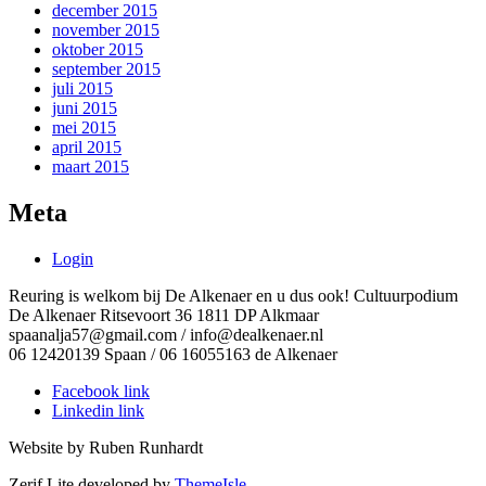
december 2015
november 2015
oktober 2015
september 2015
juli 2015
juni 2015
mei 2015
april 2015
maart 2015
Meta
Login
Reuring is welkom bij De Alkenaer en u dus ook! Cultuurpodium
De Alkenaer Ritsevoort 36 1811 DP Alkmaar
spaanalja57@gmail.com / info@dealkenaer.nl
06 12420139 Spaan / 06 16055163 de Alkenaer
Facebook link
Linkedin link
Website by Ruben Runhardt
Zerif Lite
developed by
ThemeIsle