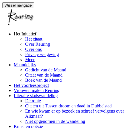
Wissel navigatie
Naar
Het Initiatief
de
Het citaat
inhoud
Over Reuring
springen
Over ons
Privacy wetgeving
Meer
Maandelijks
Gedicht van de Maand
Citaat van de Maand
Boek van de Maand
Het voorleesproject
Vrouwen maken Reuring
Literaire stadswandeling
De route
Citaten uit Tussen droom en daad in Dubbelstad
En wie kwam er op bezoek en schreef vervolgens over
Alkmaar?
Niet opgenomen in de wandeling
Kunst en poëzie