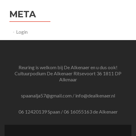
META
Login
Reuring is welkom bij De Alkenaer en u dus ook!
Cultuurpodium De Alkenaer Ritsevoort 36 1811 DP
Alkmaar
spaanalja57@gmail.com / info@dealkenaer.nl
06 12420139 Spaan / 06 16055163 de Alkenaer