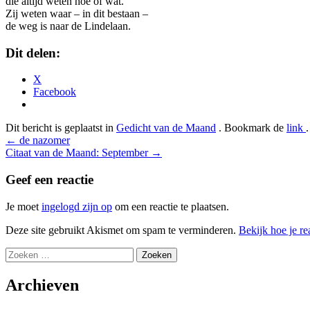
die altijd weten hoe of wat.
Zij weten waar – in dit bestaan –
de weg is naar de Lindelaan.
Dit delen:
X
Facebook
Dit bericht is geplaatst in
Gedicht van de Maand
. Bookmark de
link
.
Bericht
←
de nazomer
Citaat van de Maand: September
→
navigatie
Geef een reactie
Je moet
ingelogd zijn op
om een reactie te plaatsen.
Deze site gebruikt Akismet om spam te verminderen.
Bekijk hoe je r
Zoeken
naar:
Archieven