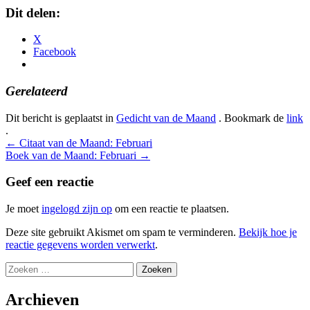
Dit delen:
X
Facebook
Gerelateerd
Dit bericht is geplaatst in
Gedicht van de Maand
. Bookmark de
link
.
Bericht
←
Citaat van de Maand: Februari
Boek van de Maand: Februari
→
navigatie
Geef een reactie
Je moet
ingelogd zijn op
om een reactie te plaatsen.
Deze site gebruikt Akismet om spam te verminderen.
Bekijk hoe je
reactie gegevens worden verwerkt
.
Zoeken
naar:
Archieven