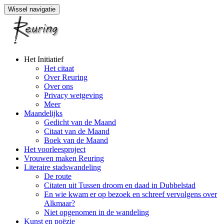
Wissel navigatie
Naar
Het Initiatief
de
Het citaat
inhoud
Over Reuring
springen
Over ons
Privacy wetgeving
Meer
Maandelijks
Gedicht van de Maand
Citaat van de Maand
Boek van de Maand
Het voorleesproject
Vrouwen maken Reuring
Literaire stadswandeling
De route
Citaten uit Tussen droom en daad in Dubbelstad
En wie kwam er op bezoek en schreef vervolgens over
Alkmaar?
Niet opgenomen in de wandeling
Kunst en poëzie