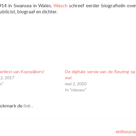
14 in Swansea in Wales.
Wasch
schreef eerder biografieën ove
licist, biograaf en dichter.
erliest van Kopspijkers!
De digitale versie van de Reuring op
22, 2017
mei
s"
mei 2, 2020
In "nieuws"
ookmark de
link
.
enthousi