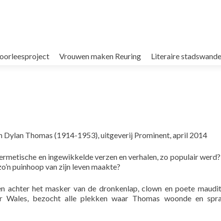
oorleesproject
Vrouwen maken Reuring
Literaire stadswande
van Dylan Thomas (1914-1953), uitgeverij Prominent, april 2014
 hermetische en ingewikkelde verzen en verhalen, zo populair werd?
 zo’n puinhoop van zijn leven maakte?
n achter het masker van de dronkenlap, clown en poete maudi
r Wales, bezocht alle plekken waar Thomas woonde en spr