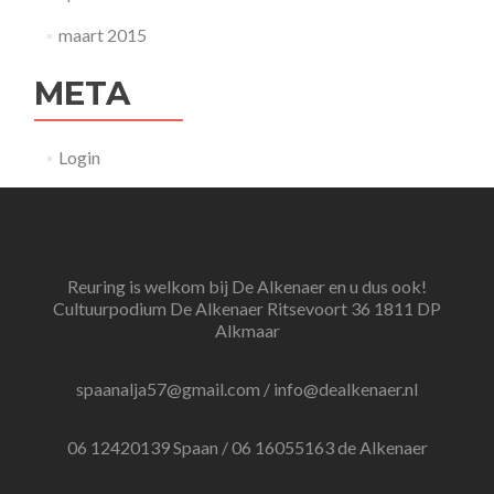
maart 2015
META
Login
Reuring is welkom bij De Alkenaer en u dus ook!
Cultuurpodium De Alkenaer Ritsevoort 36 1811 DP
Alkmaar
spaanalja57@gmail.com / info@dealkenaer.nl
06 12420139 Spaan / 06 16055163 de Alkenaer