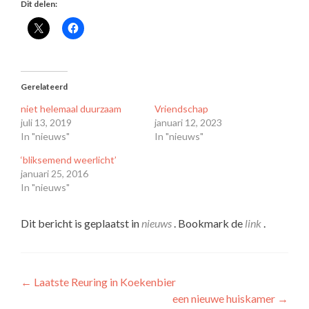
Dit delen:
Gerelateerd
niet helemaal duurzaam
Vriendschap
juli 13, 2019
januari 12, 2023
In "nieuws"
In "nieuws"
‘bliksemend weerlicht’
januari 25, 2016
In "nieuws"
Dit bericht is geplaatst in
nieuws
. Bookmark de
link
.
Bericht
←
Laatste Reuring in Koekenbier
een nieuwe huiskamer
→