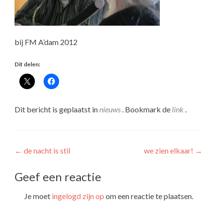
bij FM A’dam 2012
Dit delen:
Dit bericht is geplaatst in
nieuws
. Bookmark de
link
.
Bericht
←
de nacht is stil
we zien elkaar!
→
navigatie
Geef een reactie
Je moet
ingelogd zijn op
om een reactie te plaatsen.