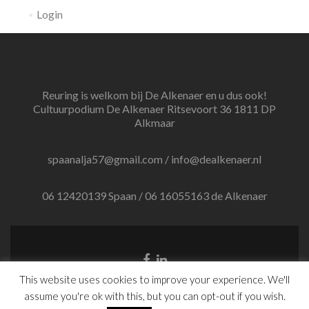
Login
Reuring is welkom bij De Alkenaer en u dus ook!
Cultuurpodium De Alkenaer Ritsevoort 36 1811 DP
Alkmaar
spaanalja57@gmail.com / info@dealkenaer.nl
06 12420139 Spaan / 06 16055163 de Alkenaer
Facebook
Linkedin
link
link
This website uses cookies to improve your experience. We'll
Website by Ruben Runhardt
assume you're ok with this, but you can opt-out if you wish.
Zerif Lite
developed by
ThemeIsle