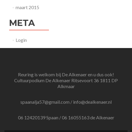
maart 2015
META
Login
Reuring is welkom bij De Alkenaer en u dus ook!
Cultuurpodium De Alkenaer Ritsevoort 36 1811 DP
Alkmaar
spaanalja57@gmail.com / info@dealkenaer.nl
06 12420139 Spaan / 06 16055163 de Alkenaer