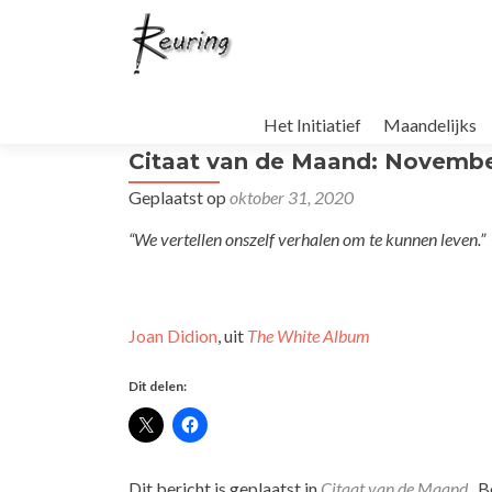
Naar
de
Het Initiatief
Maandelijks
inhoud
Citaat van de Maand: Novemb
springen
Geplaatst op
oktober 31, 2020
“We vertellen onszelf verhalen om te kunnen leven.”
Joan Didion
, uit
The White Album
Dit delen:
Dit bericht is geplaatst in
Citaat van de Maand
. 