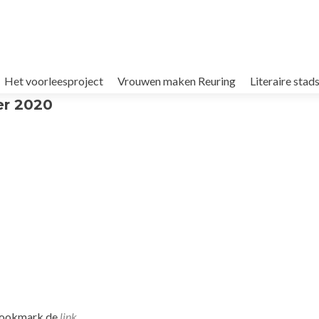
Het voorleesproject
Vrouwen maken Reuring
Literaire sta
er 2020
Bookmark de
link
.