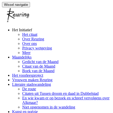
Wissel navigatie
Naar
Het Initiatief
de
Het citaat
inhoud
Over Reuring
springen
Over ons
Privacy wetgeving
Meer
Maandelijks
Gedicht van de Maand
Citaat van de Maand
Boek van de Maand
Het voorleesproject
Vrouwen maken Reuring
Literaire stadswandeling
De route
Citaten uit Tussen droom en daad in Dubbelstad
En wie kwam er op bezoek en schreef vervolgens over
Alkmaar?
Niet opgenomen in de wandeling
Kunst en poëzie