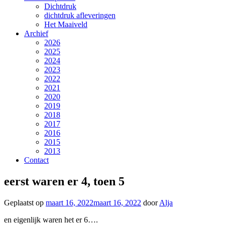
Dichtdruk
dichtdruk afleveringen
Het Maaiveld
Archief
2026
2025
2024
2023
2022
2021
2020
2019
2018
2017
2016
2015
2013
Contact
eerst waren er 4, toen 5
Geplaatst op
maart 16, 2022
maart 16, 2022
door
Alja
en eigenlijk waren het er 6….