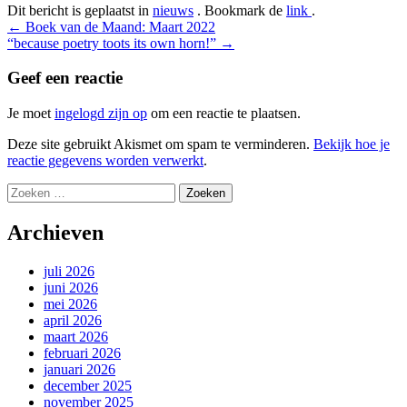
Dit bericht is geplaatst in
nieuws
. Bookmark de
link
.
Bericht
←
Boek van de Maand: Maart 2022
“because poetry toots its own horn!”
→
navigatie
Geef een reactie
Je moet
ingelogd zijn op
om een reactie te plaatsen.
Deze site gebruikt Akismet om spam te verminderen.
Bekijk hoe je
reactie gegevens worden verwerkt
.
Zoeken
naar:
Archieven
juli 2026
juni 2026
mei 2026
april 2026
maart 2026
februari 2026
januari 2026
december 2025
november 2025