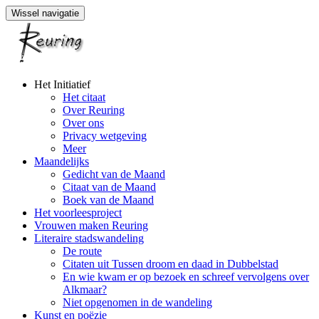
Wissel navigatie
Naar
Het Initiatief
de
Het citaat
inhoud
Over Reuring
springen
Over ons
Privacy wetgeving
Meer
Maandelijks
Gedicht van de Maand
Citaat van de Maand
Boek van de Maand
Het voorleesproject
Vrouwen maken Reuring
Literaire stadswandeling
De route
Citaten uit Tussen droom en daad in Dubbelstad
En wie kwam er op bezoek en schreef vervolgens over
Alkmaar?
Niet opgenomen in de wandeling
Kunst en poëzie