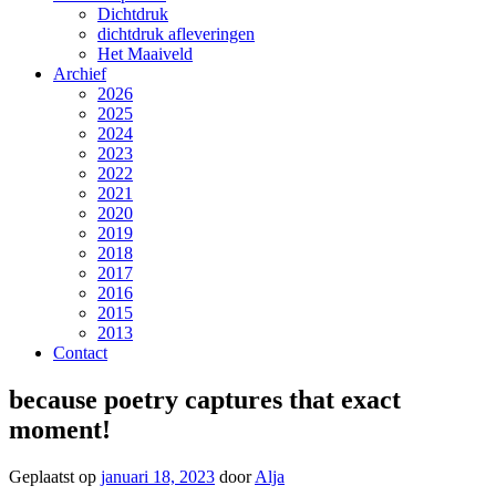
Dichtdruk
dichtdruk afleveringen
Het Maaiveld
Archief
2026
2025
2024
2023
2022
2021
2020
2019
2018
2017
2016
2015
2013
Contact
because poetry captures that exact
moment!
Geplaatst op
januari 18, 2023
door
Alja