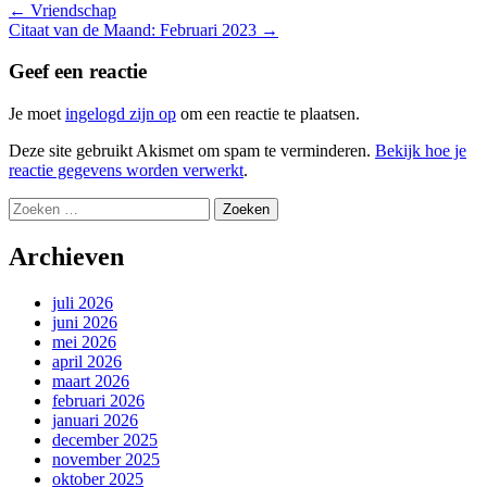
Bericht
←
Vriendschap
Citaat van de Maand: Februari 2023
→
navigatie
Geef een reactie
Je moet
ingelogd zijn op
om een reactie te plaatsen.
Deze site gebruikt Akismet om spam te verminderen.
Bekijk hoe je
reactie gegevens worden verwerkt
.
Zoeken
naar:
Archieven
juli 2026
juni 2026
mei 2026
april 2026
maart 2026
februari 2026
januari 2026
december 2025
november 2025
oktober 2025