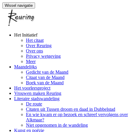
Wissel navigatie
Naar
Het Initiatief
de
Het citaat
inhoud
Over Reuring
springen
Over ons
Privacy wetgeving
Meer
Maandelijks
Gedicht van de Maand
Citaat van de Maand
Boek van de Maand
Het voorleesproject
Vrouwen maken Reuring
Literaire stadswandeling
De route
Citaten uit Tussen droom en daad in Dubbelstad
En wie kwam er op bezoek en schreef vervolgens over
Alkmaar?
Niet opgenomen in de wandeling
Kunst en poëzie