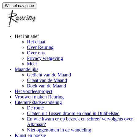
Wissel navigatie
Naar
Het Initiatief
de
Het citaat
inhoud
Over Reuring
springen
Over ons
Privacy wetgeving
Meer
Maandelijks
Gedicht van de Maand
Citaat van de Maand
Boek van de Maand
Het voorleesproject
Vrouwen maken Reuring
Literaire stadswandeling
De route
Citaten uit Tussen droom en daad in Dubbelstad
En wie kwam er op bezoek en schreef vervolgens over
Alkmaar?
Niet opgenomen in de wandeling
Kunst en poëzie