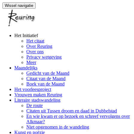
Wissel navigatie
Naar
Het Initiatief
de
Het citaat
inhoud
Over Reuring
springen
Over ons
Privacy wetgeving
Meer
Maandelijks
Gedicht van de Maand
Citaat van de Maand
Boek van de Maand
Het voorleesproject
Vrouwen maken Reuring
Literaire stadswandeling
De route
Citaten uit Tussen droom en daad in Dubbelstad
En wie kwam er op bezoek en schreef vervolgens over
Alkmaar?
Niet opgenomen in de wandeling
Kunst en poëzie