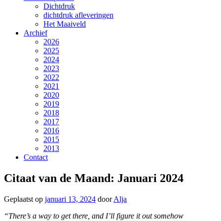
Dichtdruk
dichtdruk afleveringen
Het Maaiveld
Archief
2026
2025
2024
2023
2022
2021
2020
2019
2018
2017
2016
2015
2013
Contact
Citaat van de Maand: Januari 2024
Geplaatst op
januari 13, 2024
door
Alja
“There’s a way to get there, and I’ll figure it out somehow