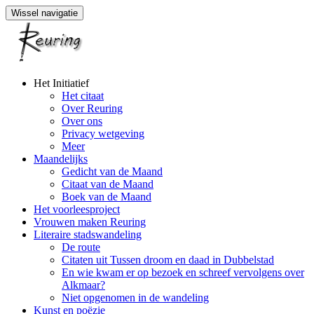
Wissel navigatie
Naar
Het Initiatief
de
Het citaat
inhoud
Over Reuring
springen
Over ons
Privacy wetgeving
Meer
Maandelijks
Gedicht van de Maand
Citaat van de Maand
Boek van de Maand
Het voorleesproject
Vrouwen maken Reuring
Literaire stadswandeling
De route
Citaten uit Tussen droom en daad in Dubbelstad
En wie kwam er op bezoek en schreef vervolgens over
Alkmaar?
Niet opgenomen in de wandeling
Kunst en poëzie