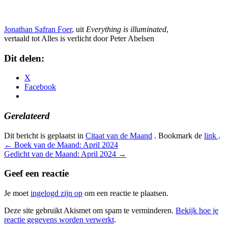
Jonathan Safran Foer
, uit
Everything is illuminated
,
vertaald tot Alles is verlicht door Peter Abelsen
Dit delen:
X
Facebook
Gerelateerd
Dit bericht is geplaatst in
Citaat van de Maand
. Bookmark de
link
.
Bericht
←
Boek van de Maand: April 2024
Gedicht van de Maand: April 2024
→
navigatie
Geef een reactie
Je moet
ingelogd zijn op
om een reactie te plaatsen.
Deze site gebruikt Akismet om spam te verminderen.
Bekijk hoe je
reactie gegevens worden verwerkt
.