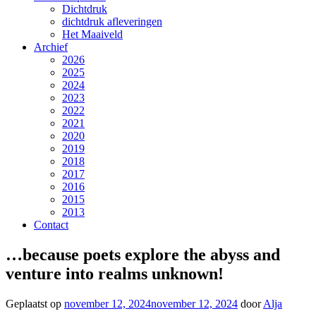
Dichtdruk
dichtdruk afleveringen
Het Maaiveld
Archief
2026
2025
2024
2023
2022
2021
2020
2019
2018
2017
2016
2015
2013
Contact
…because poets explore the abyss and
venture into realms unknown!
Geplaatst op
november 12, 2024
november 12, 2024
door
Alja