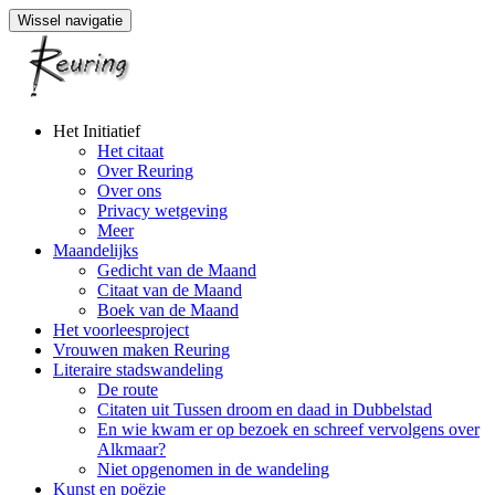
Wissel navigatie
Naar
Het Initiatief
de
Het citaat
inhoud
Over Reuring
springen
Over ons
Privacy wetgeving
Meer
Maandelijks
Gedicht van de Maand
Citaat van de Maand
Boek van de Maand
Het voorleesproject
Vrouwen maken Reuring
Literaire stadswandeling
De route
Citaten uit Tussen droom en daad in Dubbelstad
En wie kwam er op bezoek en schreef vervolgens over
Alkmaar?
Niet opgenomen in de wandeling
Kunst en poëzie