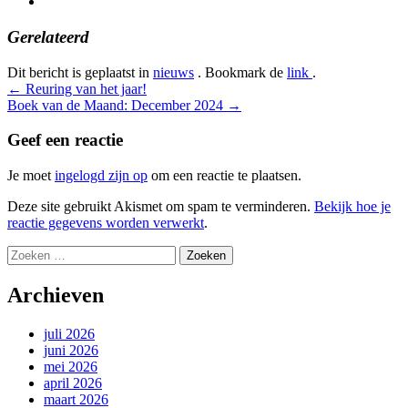
Gerelateerd
Dit bericht is geplaatst in
nieuws
. Bookmark de
link
.
Bericht
←
Reuring van het jaar!
Boek van de Maand: December 2024
→
navigatie
Geef een reactie
Je moet
ingelogd zijn op
om een reactie te plaatsen.
Deze site gebruikt Akismet om spam te verminderen.
Bekijk hoe je
reactie gegevens worden verwerkt
.
Zoeken
naar:
Archieven
juli 2026
juni 2026
mei 2026
april 2026
maart 2026