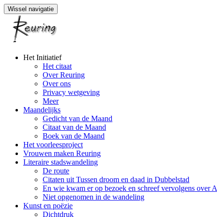
Wissel navigatie
Naar
Het Initiatief
de
Het citaat
inhoud
Over Reuring
springen
Over ons
Privacy wetgeving
Meer
Maandelijks
Gedicht van de Maand
Citaat van de Maand
Boek van de Maand
Het voorleesproject
Vrouwen maken Reuring
Literaire stadswandeling
De route
Citaten uit Tussen droom en daad in Dubbelstad
En wie kwam er op bezoek en schreef vervolgens over 
Niet opgenomen in de wandeling
Kunst en poëzie
Dichtdruk