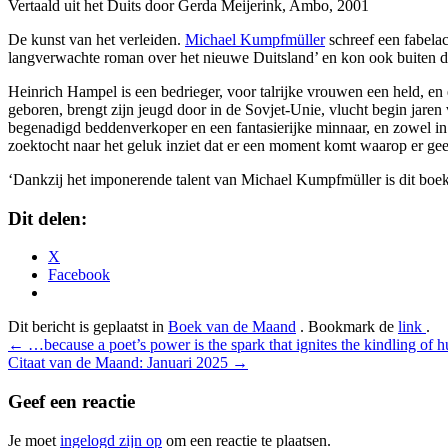
Vertaald uit het Duits door Gerda Meijerink, Ambo, 2001
De kunst van het verleiden.
Michael Kumpfmüller
schreef een fabelac
langverwachte roman over het nieuwe Duitsland’ en kon ook buiten da
Heinrich Hampel is een bedrieger, voor talrijke vrouwen een held, en ee
geboren, brengt zijn jeugd door in de Sovjet-Unie, vlucht begin jaren 
begenadigd beddenverkoper en een fantasierijke minnaar, en zowel in d
zoektocht naar het geluk inziet dat er een moment komt waarop er ge
‘Dankzij het imponerende talent van Michael Kumpfmüller is dit boe
Dit delen:
X
Facebook
Dit bericht is geplaatst in
Boek van de Maand
. Bookmark de
link
.
Bericht
←
…because a poet’s power is the spark that ignites the kindling of 
Citaat van de Maand: Januari 2025
→
navigatie
Geef een reactie
Je moet
ingelogd zijn op
om een reactie te plaatsen.