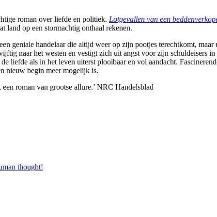
htige roman over liefde en politiek.
Lotgevallen van een beddenverkop
t land op een stormachtig onthaal rekenen.
n geniale handelaar die altijd weer op zijn pootjes terechtkomt, maar ui
vijftig naar het westen en vestigt zich uit angst voor zijn schuldeisers
e liefde als in het leven uiterst plooibaar en vol aandacht. Fascinere
en nieuw begin meer mogelijk is.
k een roman van grootse allure.’ NRC Handelsblad
human thought!