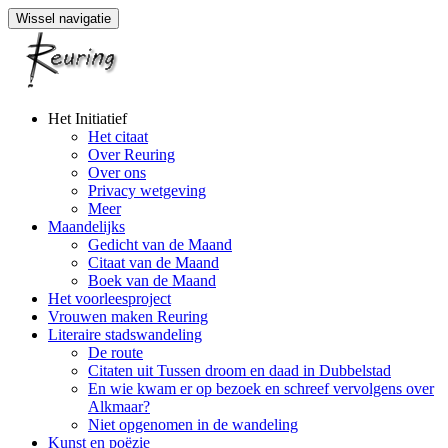
Wissel navigatie
Naar
Het Initiatief
de
Het citaat
inhoud
Over Reuring
springen
Over ons
Privacy wetgeving
Meer
Maandelijks
Gedicht van de Maand
Citaat van de Maand
Boek van de Maand
Het voorleesproject
Vrouwen maken Reuring
Literaire stadswandeling
De route
Citaten uit Tussen droom en daad in Dubbelstad
En wie kwam er op bezoek en schreef vervolgens over
Alkmaar?
Niet opgenomen in de wandeling
Kunst en poëzie