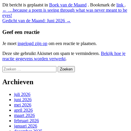
Dit bericht is geplaatst in
Boek van de Maand
. Bookmark de
link
.
Bericht
←
…because a poem is seeing through what was never meant to be
eyes!
navigatie
Gedicht van de Maand: Juni 2026
→
Geef een reactie
Je moet
ingelogd zijn op
om een reactie te plaatsen.
Deze site gebruikt Akismet om spam te verminderen.
Bekijk hoe je
reactie gegevens worden verwerkt
.
Zoeken
naar:
Archieven
juli 2026
juni 2026
mei 2026
april 2026
maart 2026
februari 2026
januari 2026