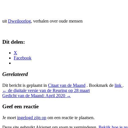
uit
Dweiloorlog
, verhalen over oude mensen
Dit delen:
X
Facebook
Gerelateerd
Dit bericht is geplaatst in
Citaat van de Maand
. Bookmark de
link
.
Bericht
←
de digitale versie van de Reuring op 28 maart
Gedicht van de Maand: April 2020
→
navigatie
Geef een reactie
Je moet
ingelogd zijn op
om een reactie te plaatsen.
Deze site gebruikt Akismet om spam te verminderen.
Bekijk hoe je r