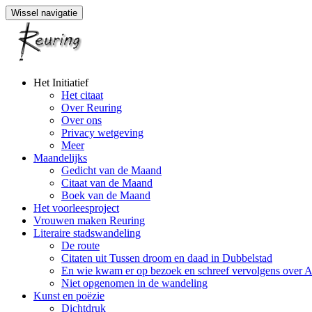
Wissel navigatie
Naar
Het Initiatief
de
Het citaat
inhoud
Over Reuring
springen
Over ons
Privacy wetgeving
Meer
Maandelijks
Gedicht van de Maand
Citaat van de Maand
Boek van de Maand
Het voorleesproject
Vrouwen maken Reuring
Literaire stadswandeling
De route
Citaten uit Tussen droom en daad in Dubbelstad
En wie kwam er op bezoek en schreef vervolgens over 
Niet opgenomen in de wandeling
Kunst en poëzie
Dichtdruk