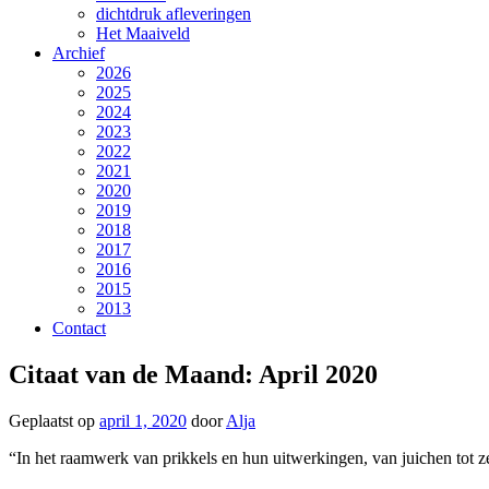
dichtdruk afleveringen
Het Maaiveld
Archief
2026
2025
2024
2023
2022
2021
2020
2019
2018
2017
2016
2015
2013
Contact
Citaat van de Maand: April 2020
Geplaatst op
april 1, 2020
door
Alja
“In het raamwerk van prikkels en hun uitwerkingen, van juichen tot ze