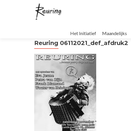
Naar
de
Het Initiatief
Maandelijks
inhoud
Reuring 06112021_def_afdruk2
springen