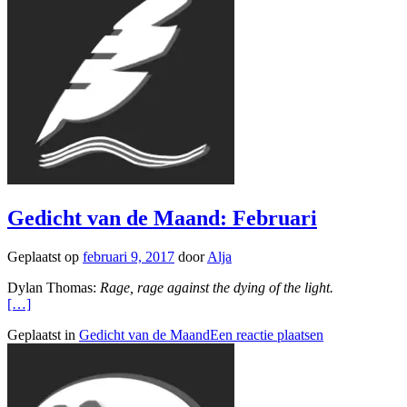
Gedicht van de Maand: Februari
Geplaatst op
februari 9, 2017
door
Alja
Dylan Thomas:
Rage, rage against the dying of the light.
[…]
Geplaatst in
Gedicht van de Maand
Een reactie plaatsen