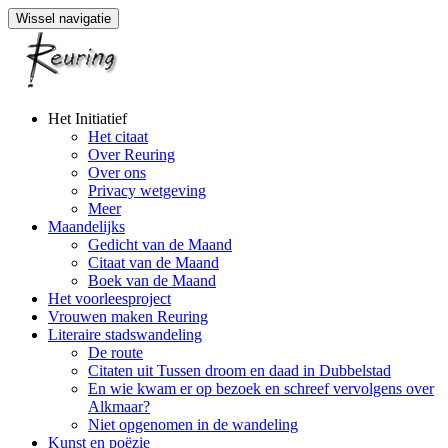
Wissel navigatie
Naar
Het Initiatief
de
Het citaat
inhoud
Over Reuring
springen
Over ons
Privacy wetgeving
Meer
Maandelijks
Gedicht van de Maand
Citaat van de Maand
Boek van de Maand
Het voorleesproject
Vrouwen maken Reuring
Literaire stadswandeling
De route
Citaten uit Tussen droom en daad in Dubbelstad
En wie kwam er op bezoek en schreef vervolgens over
Alkmaar?
Niet opgenomen in de wandeling
Kunst en poëzie