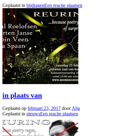
Geplaatst in
bijdragen
Een reactie plaatsen
in plaats van
Geplaatst op
februari 23, 2017
door
Alja
Geplaatst in
nieuws
Een reactie plaatsen