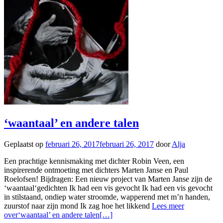
‘waantaal’ en andere talen
Geplaatst op
februari 26, 2017
februari 26, 2017
door
Alja
Een prachtige kennismaking met dichter Robin Veen, een
inspirerende ontmoeting met dichters Marten Janse en Paul
Roelofsen! Bijdragen: Een nieuw project van Marten Janse zijn de
‘waantaal‘gedichten Ik had een vis gevocht Ik had een vis gevocht
in stilstaand, ondiep water stroomde, wapperend met m’n handen,
zuurstof naar zijn mond Ik zag hoe het likkend
Lees meer
over‘waantaal’ en andere talen
[…]