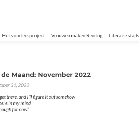
Het voorleesproject
Vrouwen maken Reuring
Literaire sta
n de Maand: November 2022
tober 31, 2022
get there, and I’ll figure it out somehow
there in my mind
enough for now”