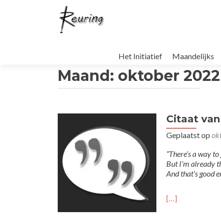
Naar
de
Het Initiatief
Maandelijks
inhoud
Maand:
oktober 2022
springen
Citaat va
Geplaatst op
ok
“There’s a way to 
But I’m already 
And that’s good 
[…]