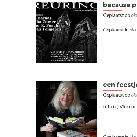
because po
Geplaatst op
ok
Geplaatst in
nie
een feestj
Geplaatst op
ok
foto (c) Vincent
Geplaatst in
nie