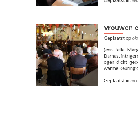
Vrouwen e
Geplaatst op
ok
(een felle Mar
Barnas, intrige
ogen dicht gec
warme Reuring d
Geplaatst in
nie